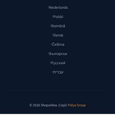
Nederlands
Polski
Română
Dansk
Čeština
Български
Русский
עברית
© 2026 Shoponlina. Część
Pidya Group