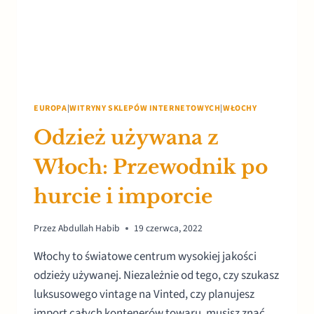
EUROPA
|
WITRYNY SKLEPÓW INTERNETOWYCH
|
WŁOCHY
Odzież używana z
Włoch: Przewodnik po
hurcie i imporcie
Przez
Abdullah Habib
19 czerwca, 2022
Włochy to światowe centrum wysokiej jakości
odzieży używanej. Niezależnie od tego, czy szukasz
luksusowego vintage na Vinted, czy planujesz
import całych kontenerów towaru, musisz znać