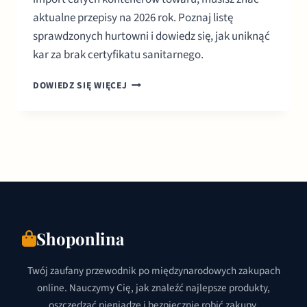
aktualne przepisy na 2026 rok. Poznaj listę
sprawdzonych hurtowni i dowiedz się, jak uniknąć
kar za brak certyfikatu sanitarnego.
ODZIEŻ
DOWIEDZ SIĘ WIĘCEJ
UŻYWANA
Z
WŁOCH:
PRZEWODNIK
PO
HURCIE
I
IMPORCIE
Shoponlina
Twój zaufany przewodnik po międzynarodowych zakupach
online. Nauczymy Cię, jak znaleźć najlepsze produkty,
oszczędzać pieniądze i bezpiecznie robić zakupy.