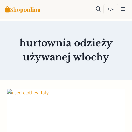
Shoponlina
PL
Przejdź
do
treści
hurtownia odzieży
używanej włochy