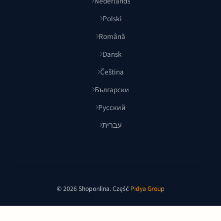
Nederlands
Polski
Română
Dansk
Čeština
Български
Русский
עברית
© 2026 Shoponlina. Część
Pidya Group
Stworzone z
dla mądrych kupujących na całym świecie