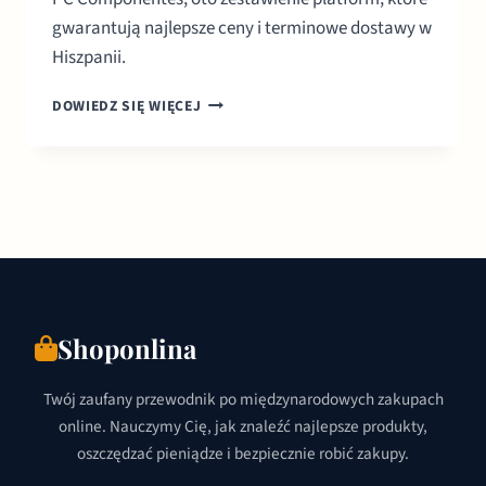
gwarantują najlepsze ceny i terminowe dostawy w
Hiszpanii.
10
DOWIEDZ SIĘ WIĘCEJ
NAJLEPSZYCH
SKLEPÓW
INTERNETOWYCH
W
HISZPANII
(2026)
Shoponlina
Twój zaufany przewodnik po międzynarodowych zakupach
online. Nauczymy Cię, jak znaleźć najlepsze produkty,
oszczędzać pieniądze i bezpiecznie robić zakupy.