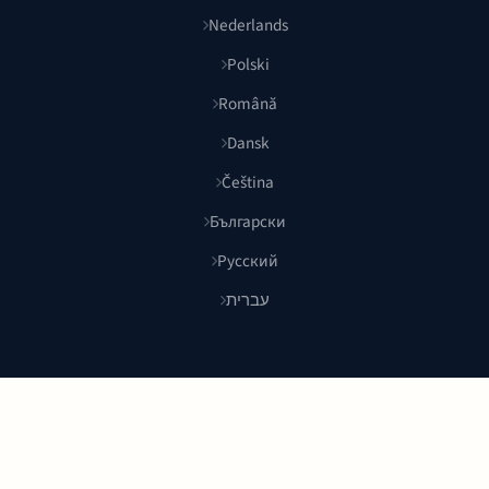
Nederlands
Polski
Română
Dansk
Čeština
Български
Русский
עברית
© 2026 Shoponlina. Część
Pidya Group