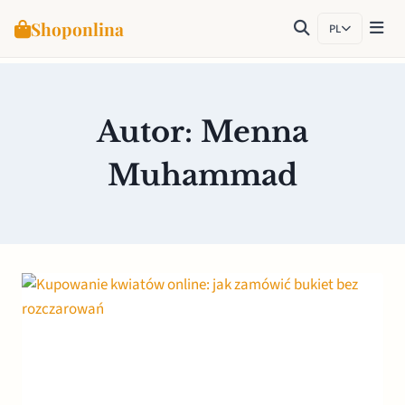
Shoponlina
PL
Przejdź
do
treści
Autor: Menna
Muhammad