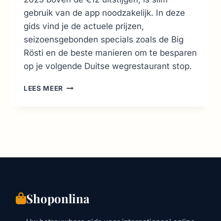
gebruik van de app noodzakelijk. In deze
gids vind je de actuele prijzen,
seizoensgebonden specials zoals de Big
Rösti en de beste manieren om te besparen
op je volgende Duitse wegrestaurant stop.
MCDONALD’S
LEES MEER
DUITSLAND:
PRIJZEN,
MENU
HACKS
&
APP
DEALS
2026
Shoponlina