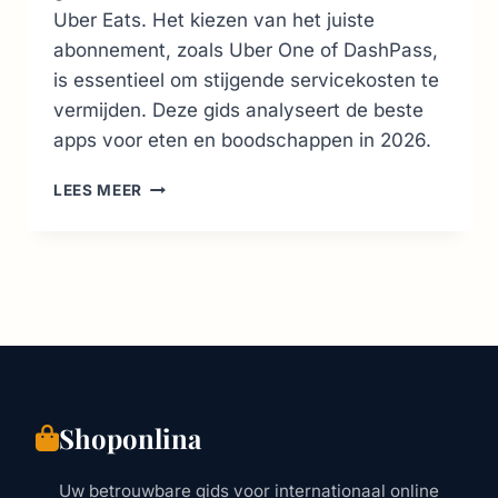
Uber Eats. Het kiezen van het juiste
abonnement, zoals Uber One of DashPass,
is essentieel om stijgende servicekosten te
vermijden. Deze gids analyseert de beste
apps voor eten en boodschappen in 2026.
VOEDSEL
LEES MEER
BEZORGEN
IN
DE
VS:
BESTE
APPS
&
KOSTEN
(GIDS
2026)
Shoponlina
Uw betrouwbare gids voor internationaal online