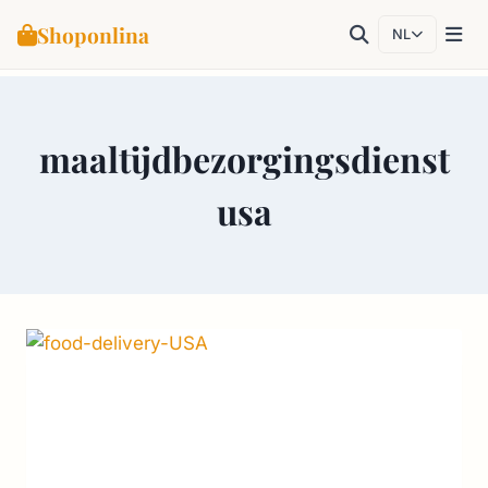
Shoponlina
NL
Doorgaan
naar
maaltijdbezorgingsdienst
inhoud
usa