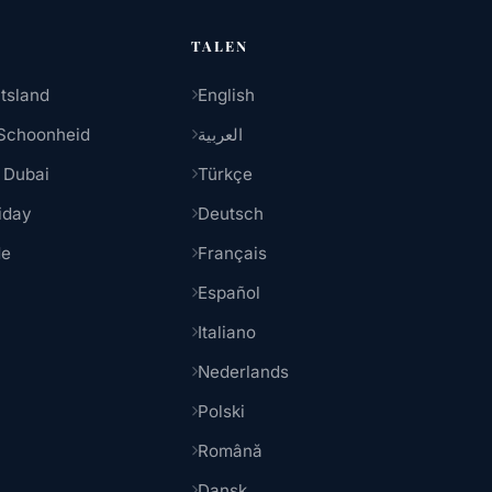
TALEN
tsland
English
Schoonheid
العربية
 Dubai
Türkçe
iday
Deutsch
de
Français
Español
Italiano
Nederlands
Polski
Română
Dansk