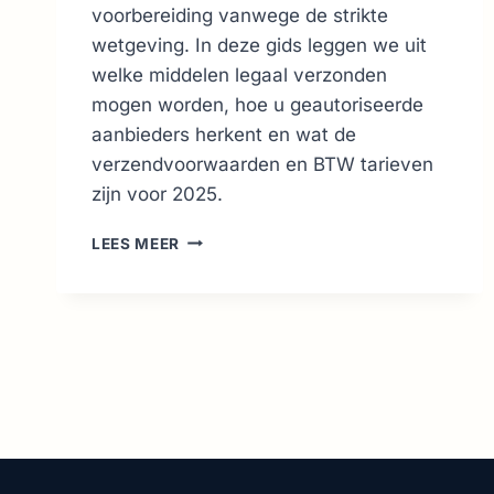
voorbereiding vanwege de strikte
wetgeving. In deze gids leggen we uit
welke middelen legaal verzonden
mogen worden, hoe u geautoriseerde
aanbieders herkent en wat de
verzendvoorwaarden en BTW tarieven
zijn voor 2025.
ONLINE
LEES MEER
APOTHEEK
ITALIË
GIDS:
BETROUWBARE
SITES
&
REGELS