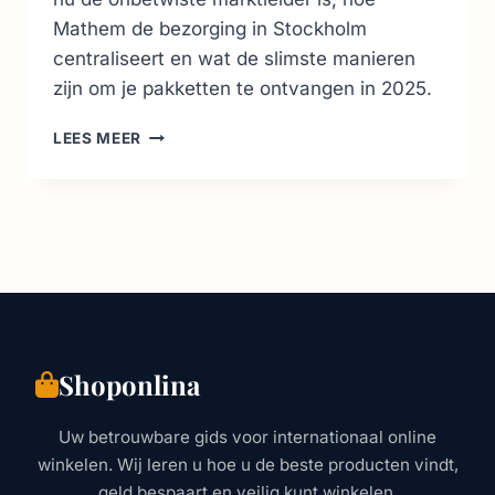
Mathem de bezorging in Stockholm
centraliseert en wat de slimste manieren
zijn om je pakketten te ontvangen in 2025.
ONLINE
LEES MEER
WINKELEN
IN
ZWEDEN:
DÉ
GIDS
VOOR
DE
BESTE
WEBSHOPS
(2026)
Shoponlina
Uw betrouwbare gids voor internationaal online
winkelen. Wij leren u hoe u de beste producten vindt,
geld bespaart en veilig kunt winkelen.