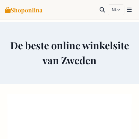
Shoponlina
NL
Doorgaan
naar
De beste online winkelsite
inhoud
van Zweden