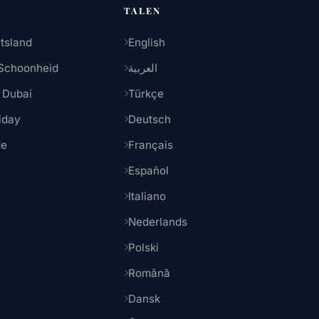
TALEN
tsland
English
Schoonheid
العربية
 Dubai
Türkçe
iday
Deutsch
de
Français
Español
Italiano
Nederlands
Polski
Română
Dansk