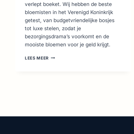
verlept boeket. Wij hebben de beste
bloemisten in het Verenigd Koninkrijk
getest, van budgetvriendelijke bosjes
tot luxe stelen, zodat je
bezorgingsdrama’s voorkomt en de
mooiste bloemen voor je geld krijgt.
BLOEMEN
LEES MEER
BEZORGEN
VK:
TOP
10
BLOEMISTEN
VOOR
ELK
BUDGET