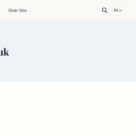
Over Ons
NL
uk