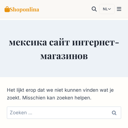
Shoponlina
NL
Doorgaan
naar
мексика сайт интернет-
inhoud
магазинов
Het lijkt erop dat we niet kunnen vinden wat je
zoekt. Misschien kan zoeken helpen.
Zoeken
naar: