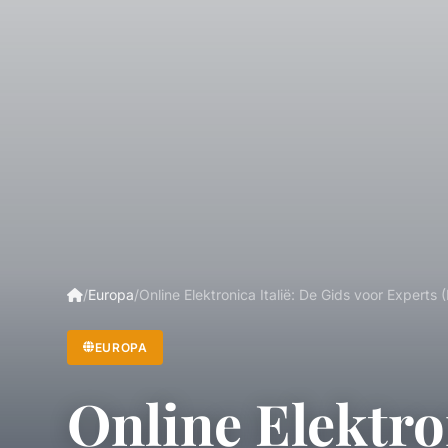
/
Europa
/
Online Elektronica Italië: De Gids voor Experts 
EUROPA
Online Elektro