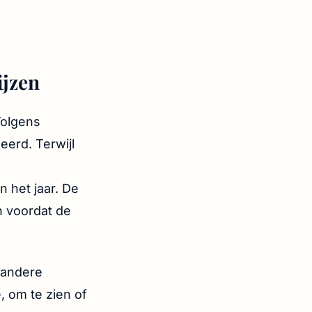
ijzen
Volgens
eerd. Terwijl
 het jaar. De
n voordat de
e andere
, om te zien of