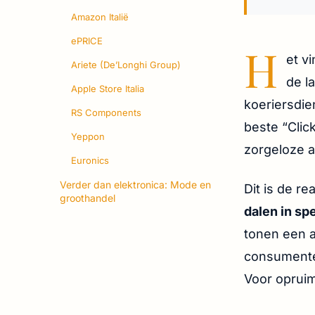
Amazon Italië
ePRICE
H
et vi
Ariete (De’Longhi Group)
de l
Apple Store Italia
koeriersdie
RS Components
beste “Click
Yeppon
zorgeloze 
Euronics
Verder dan elektronica: Mode en
Dit is de re
groothandel
dalen in sp
tonen een a
consumenten
Voor opruim