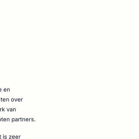
e en
ten over
rk van
oten partners.
 is zeer