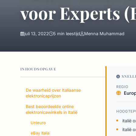
voor Experts (
juli 13, 2022
5 min leestijd
Menna Muhammad
INHOUDSOPGAVE
SNELL
REGIO
De waarheid over Italiaanse
Euro
elektronicaprijzen
Best beoordeelde online
HOOGTEP
elektronicawinkels in Italië
italië 
Unieuro
italië 
eBay Italia