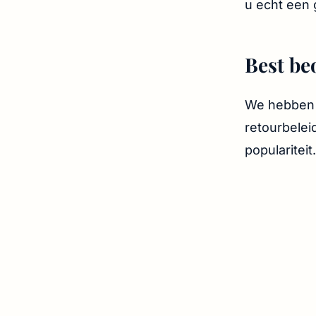
u echt een 
Best be
We hebben d
retourbelei
populariteit