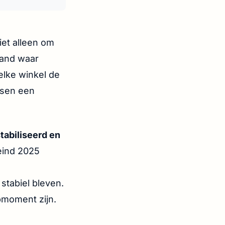
niet alleen om
 land waar
elke winkel de
ussen een
stabiliseerd en
eind 2025
stabiel bleven.
pmoment zijn.