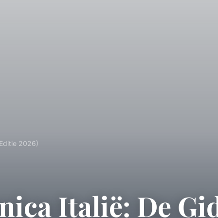
(Editie 2026)
nica Italië: De Gi