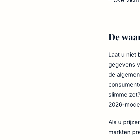
De waar
Laat u niet
gegevens va
de algemene 
consumenten
slimme zet
2026-model
Als u prijze
markten pre