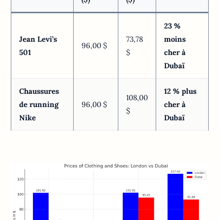
23 %
Jean Levi’s
73,78
moins
96,00 $
501
$
cher à
Dubaï
Chaussures
12 % plus
108,00
de running
96,00 $
cher à
$
Nike
Dubaï