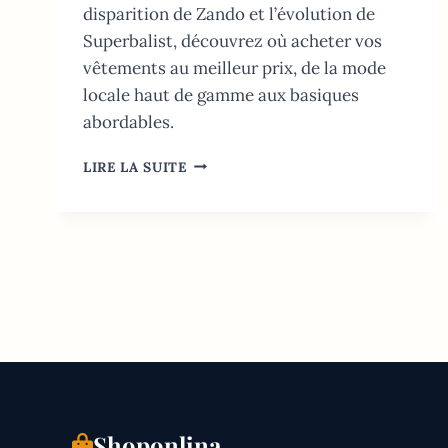
disparition de Zando et l’évolution de
Superbalist, découvrez où acheter vos
vêtements au meilleur prix, de la mode
locale haut de gamme aux basiques
abordables.
VÊTEMENTS
LIRE LA SUITE
EN
LIGNE
AFRIQUE
DU
SUD:
GUIDE
SHOPPING
2026
Shoponlina