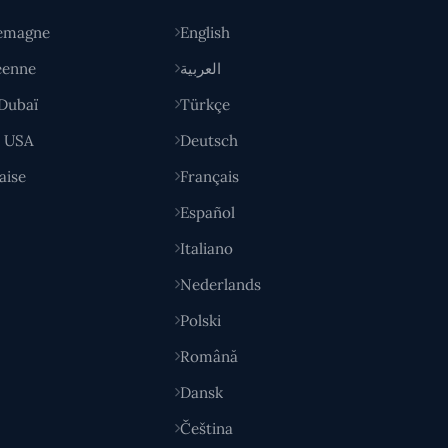
emagne
English
éenne
العربية
Dubaï
Türkçe
y USA
Deutsch
aise
Français
Español
Italiano
Nederlands
Polski
Română
Dansk
Čeština