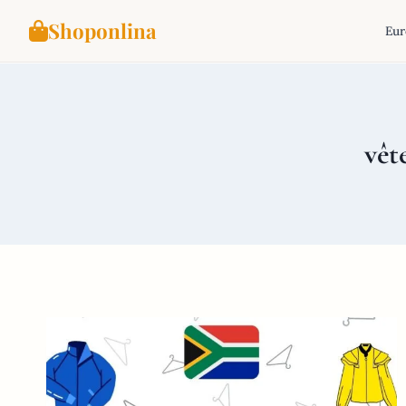
Shoponlina
Eur
Aller
au
contenu
vêt