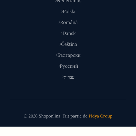
Nederlands
Polski
Română
Dansk
Čeština
Български
Русский
עברית
© 2026 Shoponlina. Fait partie de
Pidya Group
Fait avec
pour les acheteurs malins du monde entier