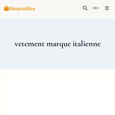
Shoponlina
FR
Aller
au
contenu
vetement marque italienne