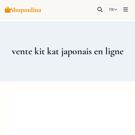
Shoponlina
FR
Aller
au
contenu
vente kit kat japonais en ligne