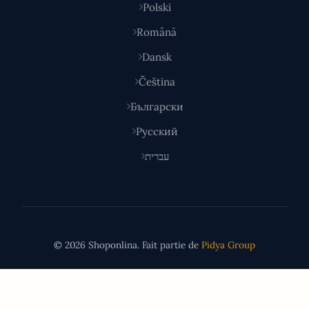
Polski
Română
Dansk
Čeština
Български
Русский
עברית
© 2026 Shoponlina. Fait partie de
Pidya Group
Fait avec
pour les acheteurs malins du monde entier