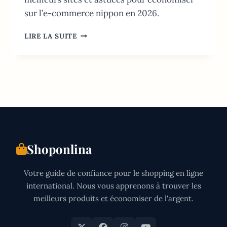
sur l’e-commerce nippon en 2026.
SHOPPING
LIRE LA SUITE
EN
LIGNE
AU
JAPON:
LE
GUIDE
COMPLET
(MISE
À
JOUR
Shoponlina
2026)
Votre guide de confiance pour le shopping en ligne
international. Nous vous apprenons à trouver les
meilleurs produits et économiser de l'argent.