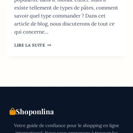
existe tellement de types de pâtes, comment
savoir quel type commander ? Dans cet
article de blog, nous discuterons de tout ce
qui concerne…
COMMENT
LIRE LA SUITE
COMMANDER
DES
PÂTES
EN
ITALIE
:
TYPES,
NUTRITION
ET
PLUS
Shoponlina
2026
Votre guide de confiance pour le shopping en ligne
international. Nous vous apprenons à trouver les