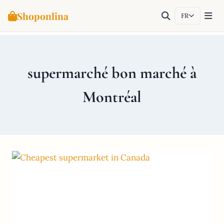
Shoponlina
FR
Aller
au
contenu
supermarché bon marché à
Montréal