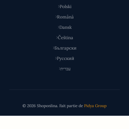
Polski
Română
Dansk
Čeština
Български
Русский
עברית
© 2026 Shoponlina. Fait partie de
Pidya Group
Fait avec
pour les acheteurs malins du monde entier