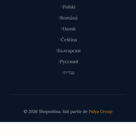
Polski
Română
Dansk
Čeština
Български
Русский
עברית
© 2026 Shoponlina. Fait partie de
Pidya Group
Fait avec
pour les acheteurs malins du monde entier