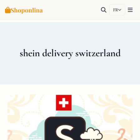
Shoponlina
FR
Aller
au
contenu
shein delivery switzerland