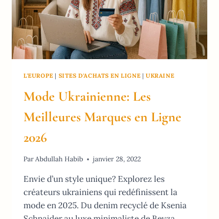
L'EUROPE
|
SITES D'ACHATS EN LIGNE
|
UKRAINE
Mode Ukrainienne: Les
Meilleures Marques en Ligne
2026
Par
Abdullah Habib
janvier 28, 2022
Envie d’un style unique? Explorez les
créateurs ukrainiens qui redéfinissent la
mode en 2025. Du denim recyclé de Ksenia
Schnaider au luxe minimaliste de Bevza,