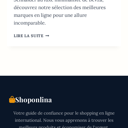
découvrez notre sélection des meilleures
marques en ligne pour une allure
incomparable.
MODE
LIRE LA SUITE
UKRAINIENNE:
LES
MEILLEURES
MARQUES
EN
LIGNE
2026
Shoponlina
Votre guide de confiance pour le shopping en ligne
international. Nous vous apprenons à trouver les
meilleurs produits et économiser de l'argent.