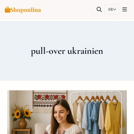
Shoponlina
FR
Aller
au
contenu
pull-over ukrainien