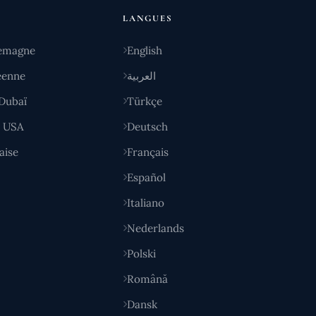
LANGUES
emagne
English
éenne
العربية
Dubaï
Türkçe
y USA
Deutsch
aise
Français
Español
Italiano
Nederlands
Polski
Română
Dansk