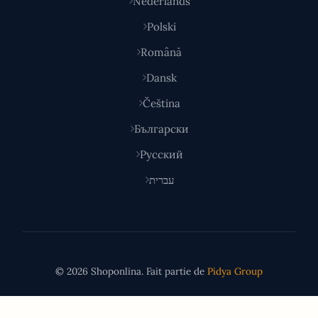
Nederlands
Polski
Română
Dansk
Čeština
Български
Русский
עברית
© 2026 Shoponlina. Fait partie de
Pidya Group
Fait avec
pour les acheteurs malins du monde entier