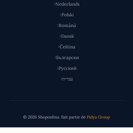
Nederlands
Polski
Română
Dansk
Čeština
Български
Русский
עברית
© 2026 Shoponlina. Fait partie de
Pidya Group
Fait avec
pour les acheteurs malins du monde entier