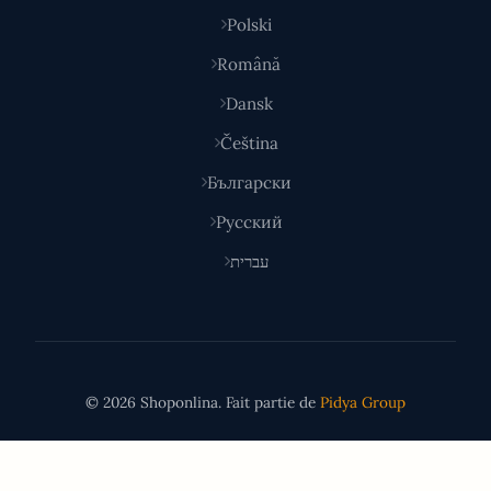
Polski
Română
Dansk
Čeština
Български
Русский
עברית
© 2026 Shoponlina. Fait partie de
Pidya Group
Fait avec
pour les acheteurs malins du monde entier