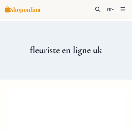
Shoponlina
FR
Aller
au
contenu
fleuriste en ligne uk