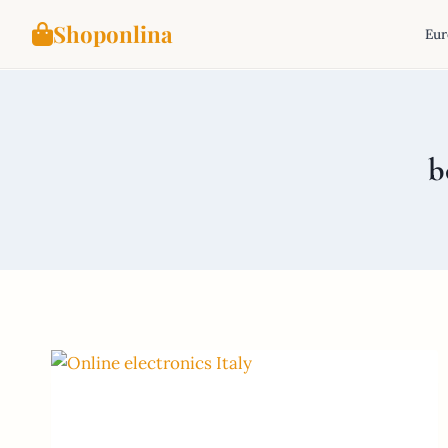
Shoponlina
Eur
Aller
au
contenu
b