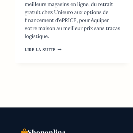
meilleurs magasins en ligne, du retrait
gratuit chez Unieuro aux options de
financement d’ePRICE, pour équiper
votre maison au meilleur prix sans tracas
logistique.
ÉLECTRONIQUE
LIRE LA SUITE
EN
LIGNE
EN
ITALIE:
GUIDE
EXPERT
(ÉDITION
2026)
Shoponlina