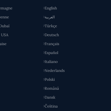
emagne
English
éenne
العربية
Dubaï
Türkçe
y USA
Deutsch
aise
Français
Español
Italiano
Nederlands
Polski
Română
Dansk
Čeština