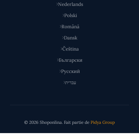
Nederlands
Polski
Română
Dansk
Čeština
Български
Русский
עברית
© 2026 Shoponlina. Fait partie de
Pidya Group
Fait avec
pour les acheteurs malins du monde entier