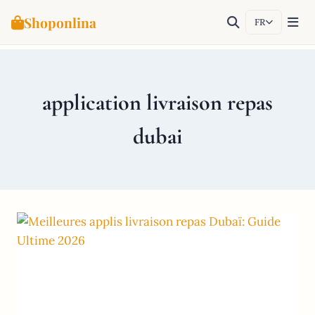
Shoponlina
FR
Aller
au
contenu
application livraison repas
dubai