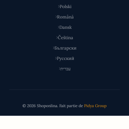
Polski
Română
Dansk
Čeština
Български
Русский
עברית
© 2026 Shoponlina. Fait partie de
Pidya Group
Fait avec
pour les acheteurs malins du monde entier