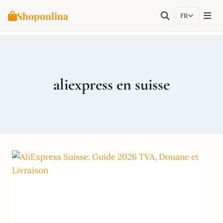
Shoponlina
FR
Aller
au
contenu
aliexpress en suisse