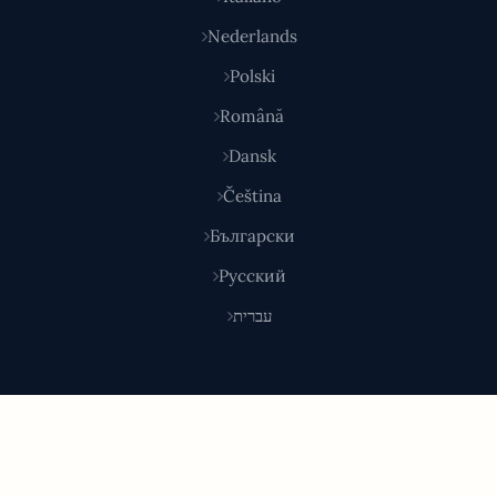
Nederlands
Polski
Română
Dansk
Čeština
Български
Русский
עברית
© 2026 Shoponlina. Fait partie de
Pidya Group