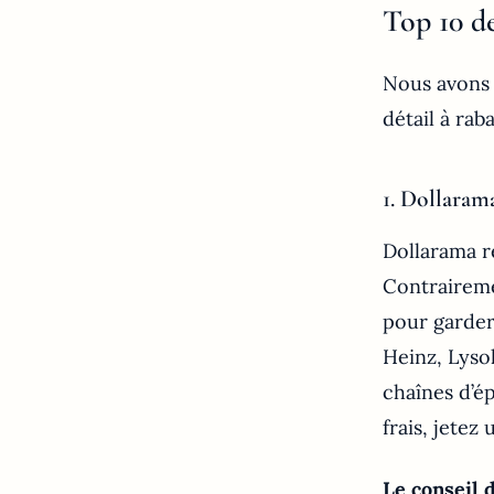
Top 10 d
Nous avons f
détail à rab
1. Dollaram
Dollarama re
Contrairemen
pour garder
Heinz, Lysol
chaînes d’é
frais, jetez
Le conseil d