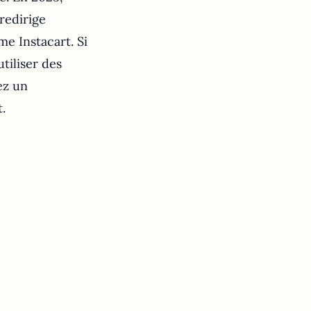
redirige
me Instacart. Si
tiliser des
ez un
.