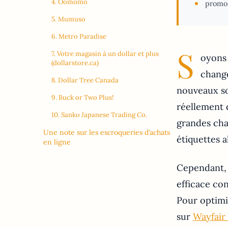
4. Oomomo
promo
5. Mumuso
6. Metro Paradise
S
7. Votre magasin à un dollar et plus
oyons 
(dollarstore.ca)
changé
8. Dollar Tree Canada
nouveaux so
9. Buck or Two Plus!
réellement 
10. Sanko Japanese Trading Co.
grandes cha
Une note sur les escroqueries d’achats
étiquettes al
en ligne
Cependant, s
efficace con
Pour optimi
sur
Wayfair