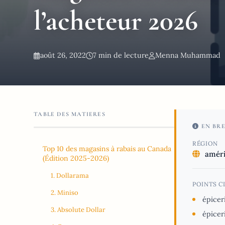
l’acheteur 2026
août 26, 2022
7 min de lecture
Menna Muhammad
TABLE DES MATIERES
EN BRE
RÉGION
Top 10 des magasins à rabais au Canada
améri
(Édition 2025-2026)
1. Dollarama
POINTS C
2. Miniso
épicer
3. Absolute Dollar
épicer