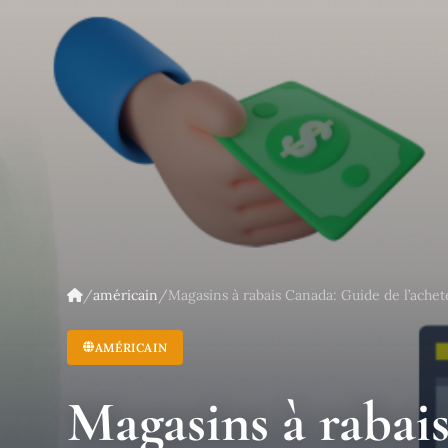
/
américain
/
Magasins à rabais Canada: Guide de l’ache
AMÉRICAIN
Magasins à rabai