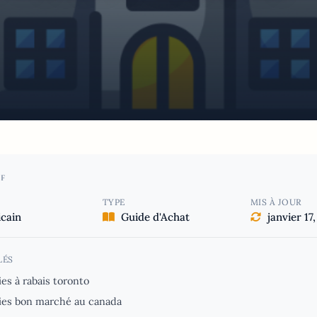
F
TYPE
MIS À JOUR
cain
Guide d'Achat
janvier 17
LÉS
ies à rabais toronto
ies bon marché au canada