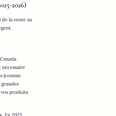
2025-2026)
l de la vente au
rgent.
u Canada.
t nécessaire
els (comme
s grandes
 vos produits
e. En 2025,