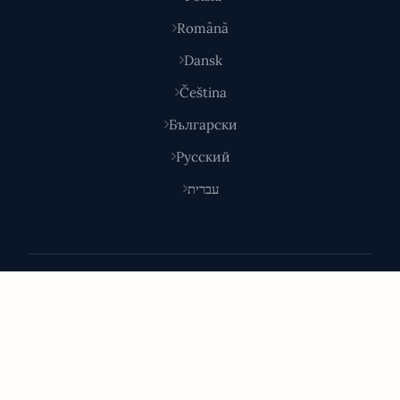
Română
Dansk
Čeština
Български
Русский
עברית
© 2026 Shoponlina. Parte de
Pidya Group
Hecho con
para compradores inteligentes en todo el
mundo