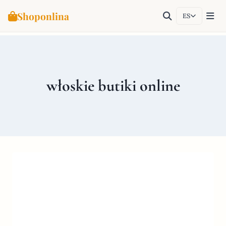
Shoponlina
ES
Saltar
al
contenido
włoskie butiki online