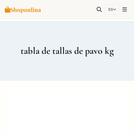
Shoponlina
ES
Saltar
al
contenido
tabla de tallas de pavo kg