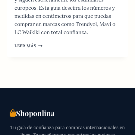
europeos. Esta guía descifra los números y
medidas en centímetros para que puedas
comprar en marcas como Trendyol, Mavi o
LC Waikiki con total confianza.
TALLAS
LEER MÁS
DE
ROPA
EN
TURQUÍA:
GUÍA
DE
CONVERSIÓN
(US,
UK,
EU)
Shoponlina
Tu guía de confianza para compras internacionales en
línea. Te enseñamos a encontrar los mejores