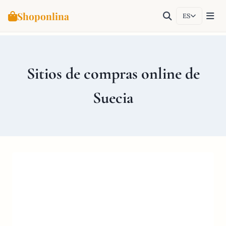
Shoponlina
ES
Saltar
al
contenido
Sitios de compras online de
Suecia