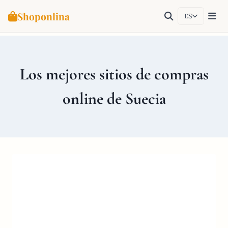
Shoponlina
ES
Saltar
al
contenido
Los mejores sitios de compras
online de Suecia