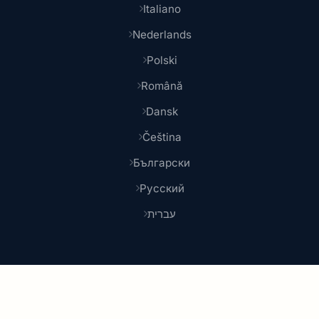
Italiano
Nederlands
Polski
Română
Dansk
Čeština
Български
Русский
עברית
© 2026 Shoponlina. Teil von
Pidya Group