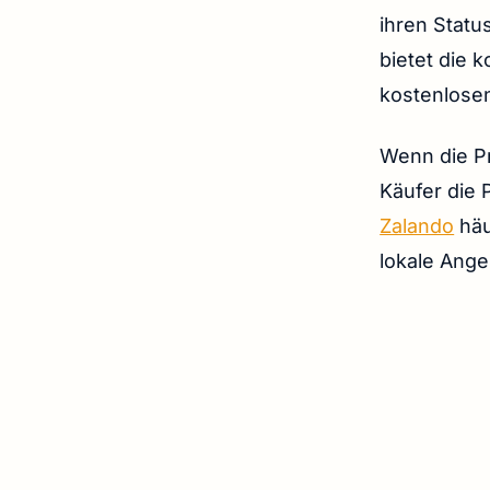
ihren Statu
bietet die 
kostenlosen
Wenn die Pr
Käufer die 
Zalando
häu
lokale Ange