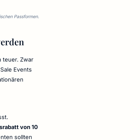
sischen Passformen.
 werden
h teuer. Zwar
 Sale Events
ationären
sst.
rabatt von 10
nten sollten