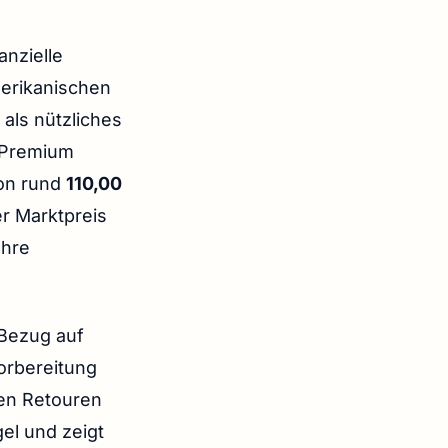
anzielle
merikanischen
als nützliches
r Premium
von rund
110,00
er Marktpreis
Ihre
 Bezug auf
orbereitung
rten Retouren
el und zeigt