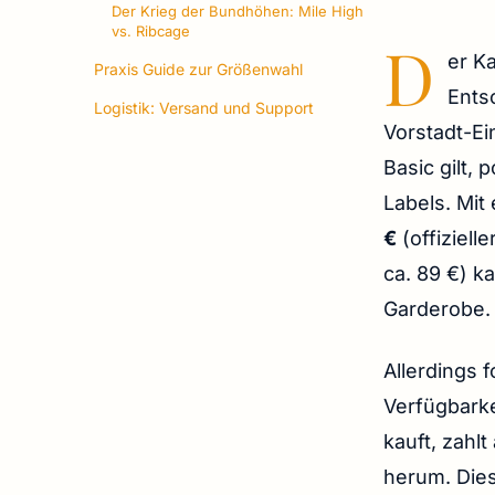
Der Krieg der Bundhöhen: Mile High
vs. Ribcage
D
er Ka
Praxis Guide zur Größenwahl
Ents
Logistik: Versand und Support
Vorstadt-Ei
Basic gilt, 
Labels. Mit
€
(offiziell
ca. 89 €) ka
Garderobe.
Allerdings 
Verfügbark
kauft, zahl
herum. Dies