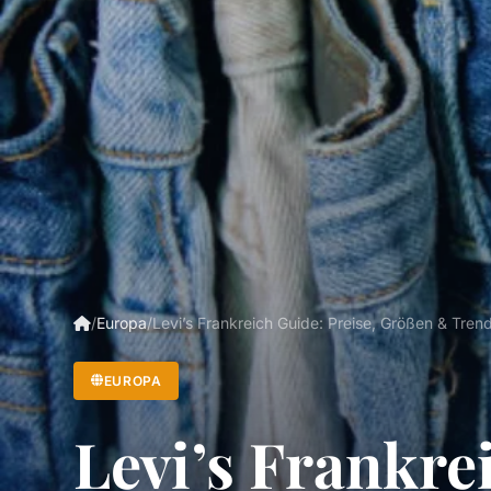
/
Europa
/
Levi’s Frankreich Guide: Preise, Größen & Tre
EUROPA
Levi’s Frankre