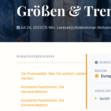
Größen & Tre
Juli 24, 2022
5 Min. Lesezeit
Abdelrahman Moham
INHALTSVERZEICHNIS
SCHNE
REGION
Die Preisrealität: Was Sie wirklich zahlen
Euro
werden
Kuratierte Passformen: Die
HIGHLIGH
Herrenkollektion
levisfr
Kuratierte Passformen: Die
Damenkollektion