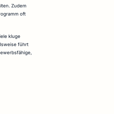
alten. Zudem
programm oft
iele kluge
lsweise führt
tbewerbsfähige,