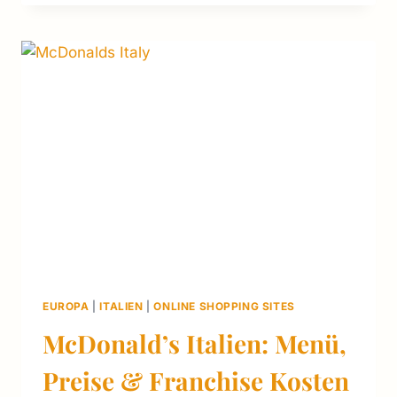
HR U
MFASSENDER L
EITFADEN Z
UM B
2B‑EINKAUF
EUROPA
|
ITALIEN
|
ONLINE SHOPPING SITES
McDonald’s Italien: Menü,
Preise & Franchise Kosten