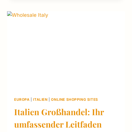
U U
S, E
U &
M
EHR
EUROPA
|
ITALIEN
|
ONLINE SHOPPING SITES
Italien Großhandel: Ihr
umfassender Leitfaden