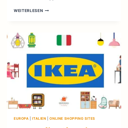
8
WEITERLESEN
GÜNSTIGSTE
SUPERMÄRKTE
IN
ITALIEN:
IHR
GUIDE
2026
EUROPA
|
ITALIEN
|
ONLINE SHOPPING SITES