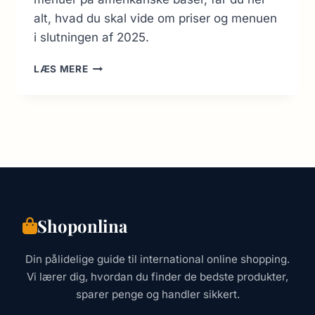
alt, hvad du skal vide om priser og menuen
i slutningen af 2025.
GUIDE
LÆS MERE
TIL
MCDONALD’S
JAPAN:
MENU,
PRISER
&
TIPS
(2026
UPDATE)
Shoponlina
Din pålidelige guide til international online shopping.
Vi lærer dig, hvordan du finder de bedste produkter,
sparer penge og handler sikkert.