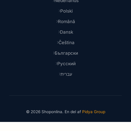
Nederlands
Polski
Română
Dansk
Čeština
Български
Русский
עברית
© 2026 Shoponlina. En del af
Pidya Group
Lavet med
for smarte shoppere verden over