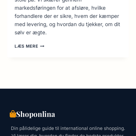
markedsføringen for at afsløre, hvilke
forhandlere der er sikre, hvem der kæmper
med levering, og hvordan du tjekker, om dit
sølv er ægte.
KØB
LÆS MERE
AF
SØLV
ONLINE:
GUIDE
2026
&
ADVARSLER
OM
FORHANDLERE
Shoponlina
Din pålidelige guide til international online shopping.
Vi lærer dig, hvordan du finder de bedste produkter,