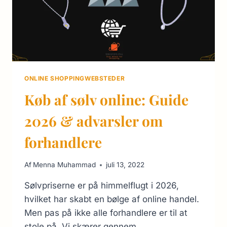
ONLINE SHOPPINGWEBSTEDER
Køb af sølv online: Guide
2026 & advarsler om
forhandlere
Af
Menna Muhammad
juli 13, 2022
Sølvpriserne er på himmelflugt i 2026,
hvilket har skabt en bølge af online handel.
Men pas på ikke alle forhandlere er til at
stole på. Vi skærer gennem