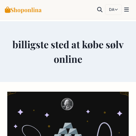
Shoponlina
DA
Fortsæt
til
billigste sted at købe sølv
indhold
online