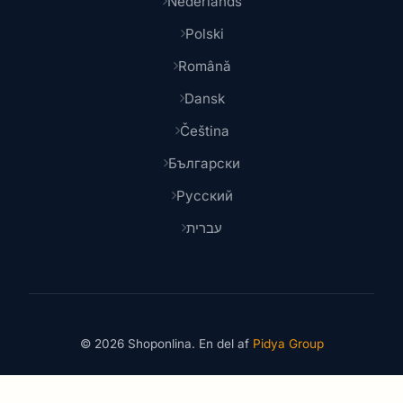
Nederlands
Polski
Română
Dansk
Čeština
Български
Русский
עברית
© 2026 Shoponlina. En del af
Pidya Group
Lavet med
for smarte shoppere verden over