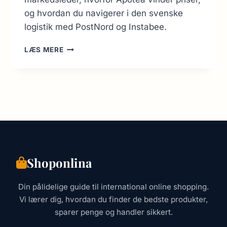
og hvordan du navigerer i den svenske
logistik med PostNord og Instabee.
ONLINE
LÆS MERE
SHOPPING
I
SVERIGE:
GUIDE
TIL
DE
BEDSTE
BUTIKKER
(2026)
Shoponlina
Din pålidelige guide til international online shopping.
Vi lærer dig, hvordan du finder de bedste produkter,
sparer penge og handler sikkert.