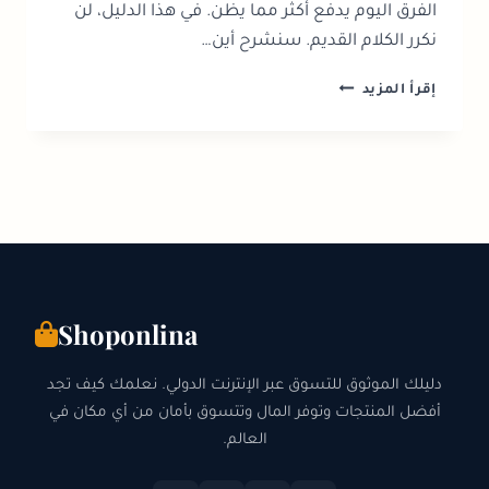
الفرق اليوم يدفع أكثر مما يظن. في هذا الدليل، لن
نكرر الكلام القديم. سنشرح أين…
مخازن
إقرأ المزيد
الخصم
في
كندا:
دليل
ذكي
للتوفير
اليومي
Shoponlina
دليلك الموثوق للتسوق عبر الإنترنت الدولي. نعلمك كيف تجد
أفضل المنتجات وتوفر المال وتتسوق بأمان من أي مكان في
العالم.