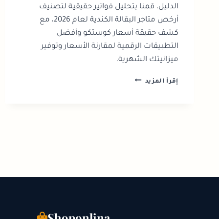
الدليل، قمنا بتحليل فواتير حقيقية لتصنيف
أرخص متاجر البقالة الكندية لعام 2026، مع
كشف حقيقة أسعار كوستكو وأفضل
التطبيقات الرقمية لمقارنة الأسعار وتوفير
ميزانيتك الشهرية.
أرخص
إقرأ المزيد
سوبر
ماركت
في
كندا:
دليلك
الشامل
لتوفير
المال
لعام
2026
Shoponlina