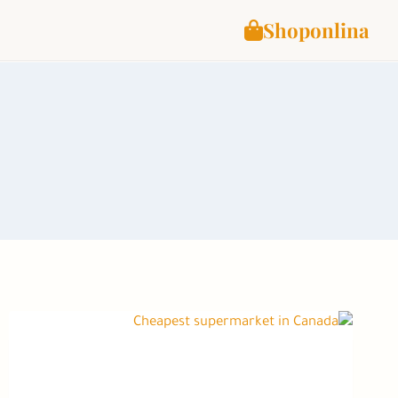
Shoponlina
لتجاوز
لى
لمحتوى