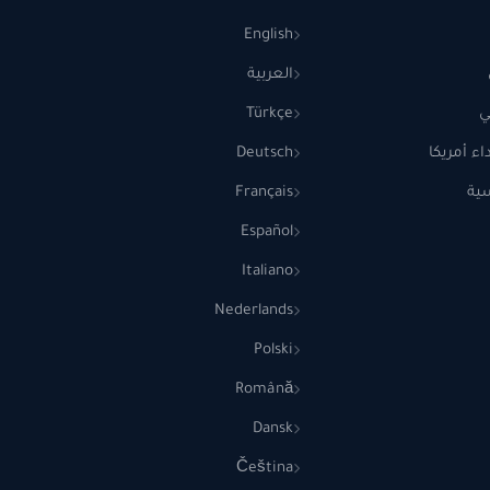
English
العربية
ي
Türkçe
ء أمريكا
Deutsch
ية
Français
Español
Italiano
Nederlands
Polski
Română
Dansk
Čeština