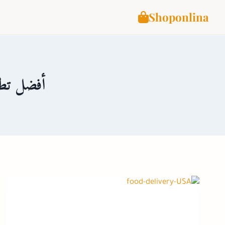
Shoponlina
لتجاوز
لى
لمحتوى
أفضل تطب