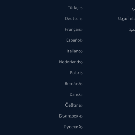
ي
Türkçe
ء أمريكا
Deutsch
ية
Français
Español
Italiano
Nederlands
Polski
Română
Dansk
Čeština
Български
Русский