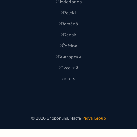
Nederlands
Polski
Română
Dansk
Čeština
Български
Русский
עברית
© 2026 Shoponlina. Часть
Pidya Group
Сделано с
для умных покупателей по всему миру