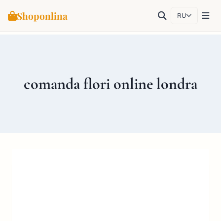
Shoponlina
RU
Перейти
к
содержимому
comanda flori online londra