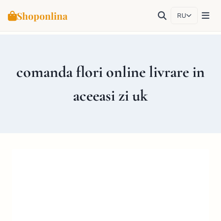
Shoponlina
RU
Перейти
к
содержимому
comanda flori online livrare in
aceeasi zi uk