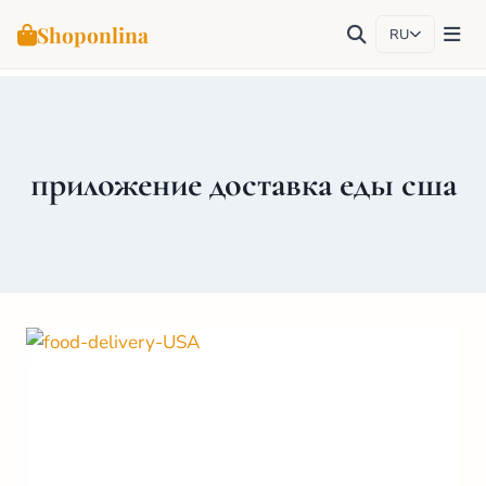
Shoponlina
RU
Перейти
к
содержимому
приложение доставка еды сша