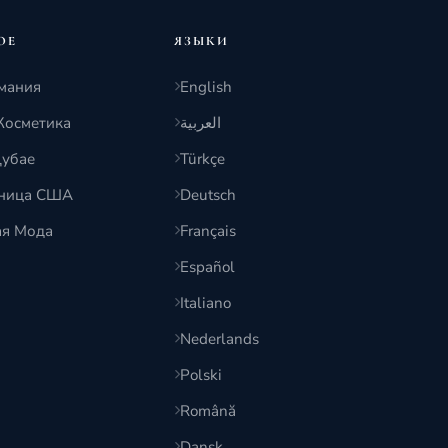
ОЕ
ЯЗЫКИ
мания
English
Косметика
العربية
Дубае
Türkçe
тница США
Deutsch
ая Мода
Français
Español
Italiano
Nederlands
Polski
Română
Dansk