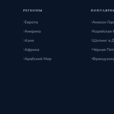
РЕГИОНЫ
ПОПУЛЯРН
Европа
Амазон Гер
Америка
Корейская 
Азия
Шопинг в 
Африка
Чёрная Пя
Арабский Мир
Французск