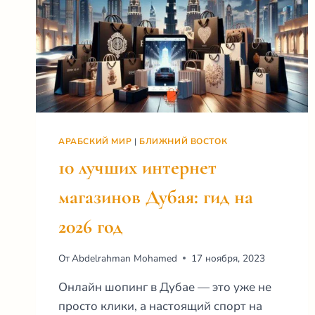
АРАБСКИЙ МИР
|
БЛИЖНИЙ ВОСТОК
10 лучших интернет
магазинов Дубая: гид на
2026 год
От
Abdelrahman Mohamed
17 ноября, 2023
Онлайн шопинг в Дубае — это уже не
просто клики, а настоящий спорт на