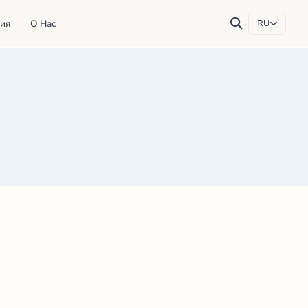
ия
О Нас
RU