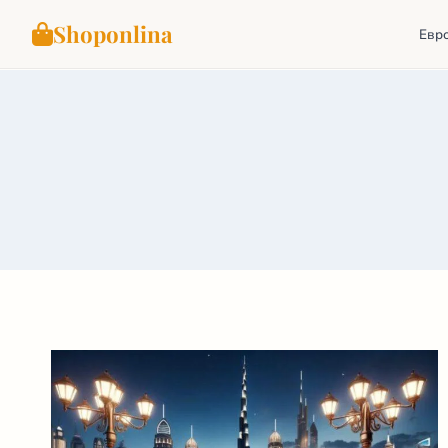
Shoponlina
Евр
Перейти
к
содержимому