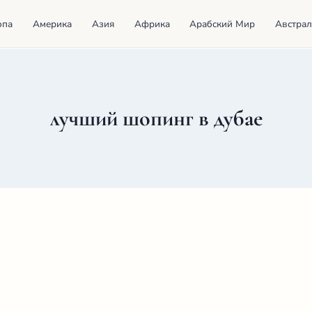
опа
Америка
Азия
Африка
Арабский Мир
Австрал
лучший шопинг в дубае