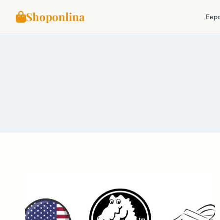
Shoponlina
Евр
Перейти
к
содержимому