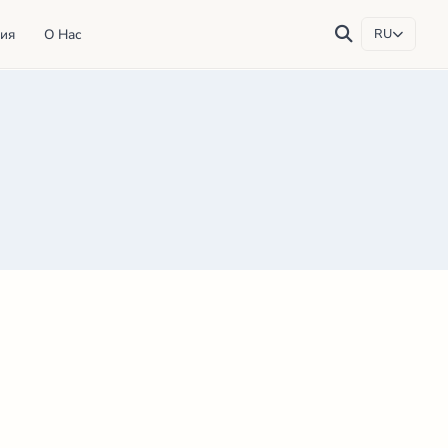
ия
О Нас
RU