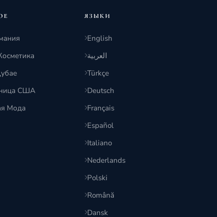
ОЕ
ЯЗЫКИ
мания
English
Косметика
العربية
Дубае
Türkçe
тница США
Deutsch
ая Мода
Français
Español
Italiano
Nederlands
Polski
Română
Dansk