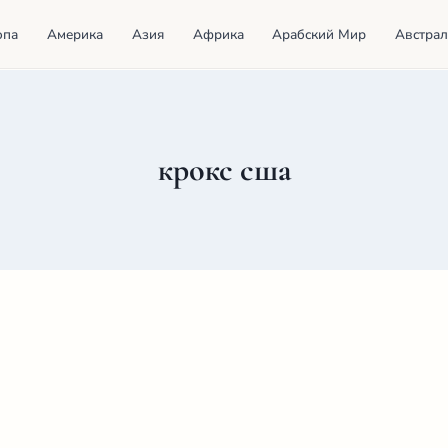
опа
Америка
Азия
Африка
Арабский Мир
Австрал
крокс сша