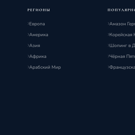
РЕГИОНЫ
ПОПУЛЯРН
Европа
Амазон Гер
Америка
Корейская 
Азия
Шопинг в 
Африка
Чёрная Пя
Арабский Мир
Французск