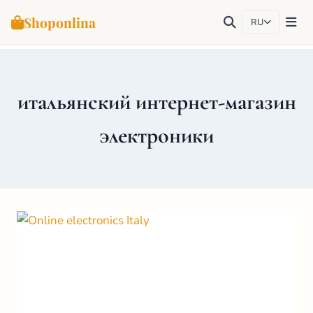
Shoponlina
RU
Перейти
к
содержимому
итальянский интернет-магазин
электроники